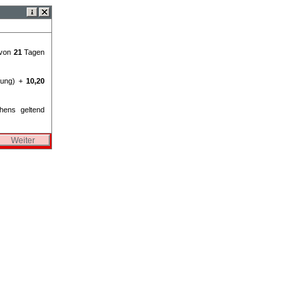
 von
21
Tagen
rung) +
10,20
hens geltend
Weiter